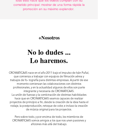
Todo esto hace que los vídeos cumplan con su
cometido principal: mostrar de una forma rápida la
promoción en su máximo explendor.
+Nosotros
No lo dudes ...
Lo haremos.
CROMATICA45 nace en el año 2011 bajo el impulso de Iván Puñal,
que comienza a trabajar con equipos de filmación aérea y
trabajos de fo- tografía para distintas empresas. A partir de ese
momento comienzan las colaboraciones con distintos
profesionales, y en la actualidad algunos de ellos son parte
integrante y necesaria de CROMATICA45.
La unión de fuerzas y la combinación de distintas habilidades
hace que en CROMATICA45 seamos capaces de realizar
proyectos de principio a fin, desde la creación de la idea hasta el
rodaje, la postproducción, retoque de color, e incluso la creación
de música original para los proyectos.
Pero sobre todo, y por encima de todo, los miembros de
CROMATICA45 somos amigos a los que nos unen pasiones y
aficiones más allá del trabajo.