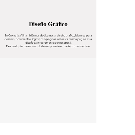
Diseño Gráfico
En Cromatica45 también nos dedicamos al diseño gráfico, bien sea para
dossiers, documentos, logotipos o páginas web (esta misma página está
diseñada íntegramente por nosotros.).
Para cualquier consulta no dudes en ponerte en contacto con nosotros.