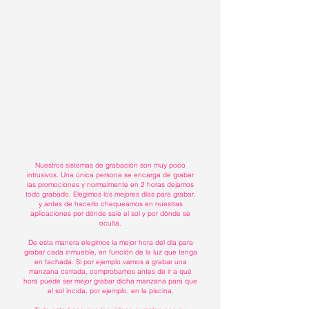
Nuestros sistemas de grabación son muy poco
intrusivos. Una única persona se encarga de grabar
las promociones y normalmente en 2 horas dejamos
todo grabado. Elegimos los mejores días para grabar,
y antes de hacerlo chequeamos en nuestras
aplicaciones por dónde sale el sol y por dónde se
oculta.
De esta manera elegimos la mejor hora del día para
grabar cada inmueble, en función de la luz que tenga
en fachada. Si por ejemplo vamos a grabar una
manzana cerrada, comprobamos antes de ir a qué
hora puede ser mejor grabar dicha manzana para que
el sol incida, por ejemplo, en la piscina.