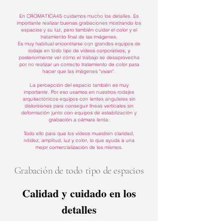
En CROMATICA45 cuidamos mucho los detalles. Es
importante realizar buenas grabaciones mostrando los
espacios y su luz, pero también cuidar el color y el
tratamiento final de las imágenes.
Es muy habitual encontrarse con grandes equipos de
rodaje en todo tipo de vídeos corporativos, y
posteriormente ver cómo el trabajo se desaprovecha
por no realizar un correcto tratamiento de color para
hacer que las imágenes "vivan".
La percepción del espacio también es muy
importante. Por eso usamos en nuestros rodajes
arquitectónicos equipos con lentes angulares sin
distorsiones para conseguir líneas verticales sin
deformación junto con equipos de estabilización y
grabación a cámara lenta.
Todo ello para que los vídeos muestren claridad,
nitidez, amplitud, luz y color, lo que ayuda a una
mejor comercialización de los mismos.
Grabación de todo tipo de espacios
Calidad y cuidado en los
detalles