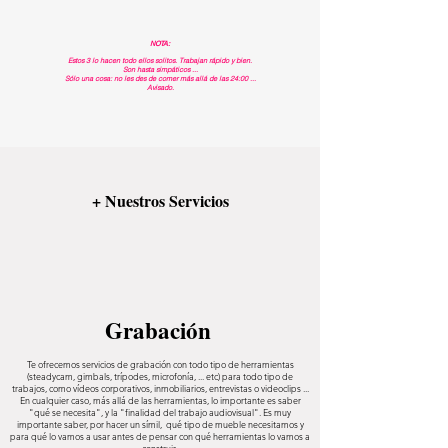
NOTA:
Estos 3 lo hacen todo ellos solitos. Trabajan rápido y bien.
Son hasta simpáticos ...
Sólo una cosa: no les des de comer más allá de las 24:00 ...
Avisado.
+ Nuestros Servicios
Grabación
Te ofrecemos servicios de grabación con todo tipo de herramientas
(steadycam, gimbals, trípodes, microfonía, ... etc) para todo tipo de
trabajos, como vídeos corporativos, inmobiliarios, entrevistas o videoclips ...
En cualquier caso, más allá de las herramientas, lo importante es saber
"qué se necesita", y la "finalidad del trabajo audiovisual". Es muy
importante saber, por hacer un símil, qué tipo de mueble necesitamos y
para qué lo vamos a usar antes de pensar con qué herramientas lo vamos a