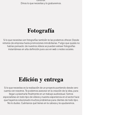
construir.
Dinos lo que necesitas y lo grabaremos.
Fotografía
Si lo que necesitas son fotografías también te las podemos ofrecer. Desde
retratos de empresa hasta promociones inmobiliarias. Y algo que quizás no
habías pensado: de nuestros vídeos se pueden extraer fotografías
instantáneas en alta definición para uso en web o redes sociales.
Edición y entrega
Si lo que necesitas es la realización de un proyecto partiendo desde cero
cuenta con nosotros. Te podemos asesorar en la creación de la idea, para
llegar a plasmarla finalmente en un trabajo audiovisual. Somos
especialistas en todo tipo de vídeos y nuestra experiencia en el sector hace
que hayamos solucionado muchos problemas para clientes de todo tipo.
No lo dudes. Cuéntanos qué tienes en la cabeza y te ayudaremos.